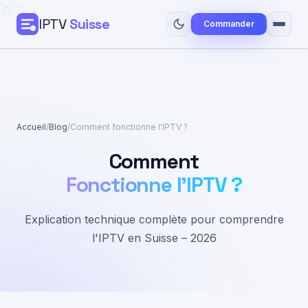
`n
`n
IPTV
Suisse
Commander
Accueil
Tarifs
Accueil
/
Blog
/
Comment fonctionne l'IPTV ?
Guide Installation
Comment
Blog
Fonctionne l'IPTV ?
Contact
Explication technique complète pour comprendre
l'IPTV en Suisse – 2026
Commander