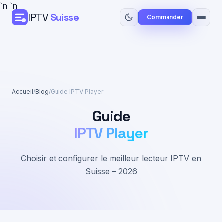
`n
`n
IPTV
Suisse
Commander
Accueil
Tarifs
Accueil
/
Blog
/
Guide IPTV Player
Guide Installation
Guide
Blog
IPTV Player
Contact
Choisir et configurer le meilleur lecteur IPTV en
Suisse – 2026
Commander