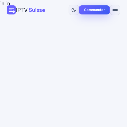
`n
`n
IPTV
Suisse
Commander
Accueil
Tarifs
Guide Installation
Blog
Contact
Commander