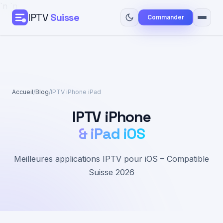
`n
`n
IPTV
Suisse
Commander
Accueil
Tarifs
Accueil
/
Blog
/
IPTV iPhone iPad
Guide Installation
IPTV iPhone
Blog
& iPad iOS
Contact
Meilleures applications IPTV pour iOS – Compatible
Suisse 2026
Commander