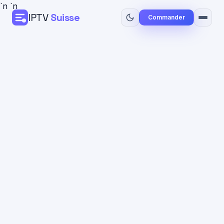
`n
`n
IPTV
Suisse
Commander
Accueil
Tarifs
Guide Installation
Blog
Contact
Commander