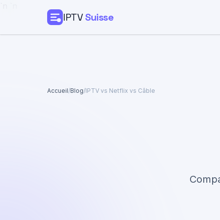
`n
`n
IPTV
Suisse
Accueil
Tarifs
Accueil
/
Blog
/
IPTV vs Netflix vs Câble
Guide Installation
Blog
Contact
Compar